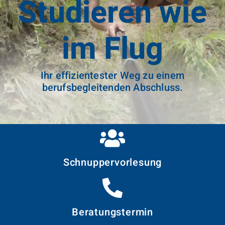
Studieren wie
im Flug
Ihr effizientester Weg zu einem
berufsbegleitenden Abschluss.
Schnupper­vorlesung
Beratungstermin