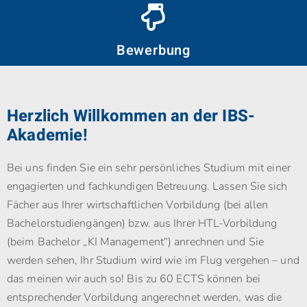
Bewerbung
Herzlich Willkommen an der IBS-
Akademie!
Bei uns finden Sie ein sehr persönliches Studium mit einer
engagierten und fachkundigen Betreuung. Lassen Sie sich
Fächer aus Ihrer wirtschaftlichen Vorbildung (bei allen
Bachelorstudiengängen) bzw. aus Ihrer HTL-Vorbildung
(beim Bachelor „KI Management“) anrechnen und Sie
werden sehen, Ihr Studium wird wie im Flug vergehen – und
das meinen wir auch so! Bis zu 60 ECTS können bei
entsprechender Vorbildung angerechnet werden, was die