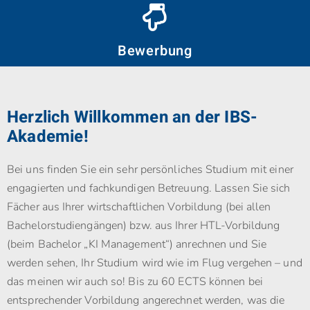
Bewerbung
Herzlich Willkommen an der IBS-
Akademie!
Bei uns finden Sie ein sehr persönliches Studium mit einer
engagierten und fachkundigen Betreuung. Lassen Sie sich
Fächer aus Ihrer wirtschaftlichen Vorbildung (bei allen
Bachelorstudiengängen) bzw. aus Ihrer HTL-Vorbildung
(beim Bachelor „KI Management“) anrechnen und Sie
werden sehen, Ihr Studium wird wie im Flug vergehen – und
das meinen wir auch so! Bis zu 60 ECTS können bei
entsprechender Vorbildung angerechnet werden, was die