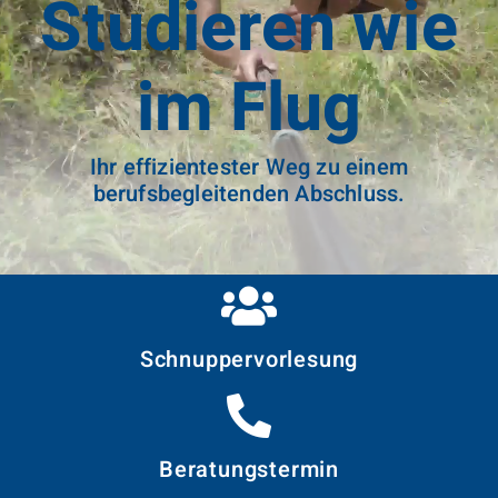
Studieren wie
im Flug
Ihr effizientester Weg zu einem
berufsbegleitenden Abschluss.
Schnupper­vorlesung
Beratungstermin