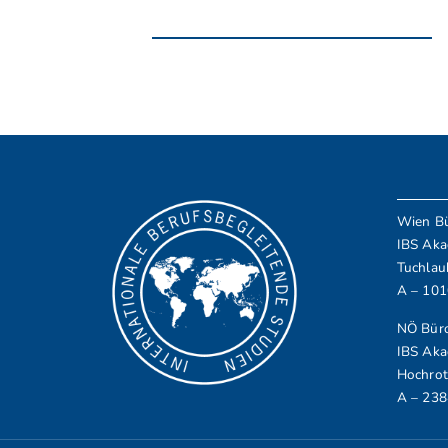
Wien B
IBS Aka
Tuchlau
A – 10
NÖ Büro
IBS Aka
Hochrot
A – 238