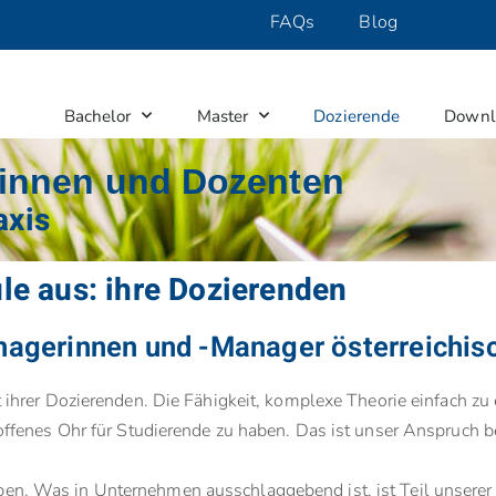
FAQs
Blog
Bachelor
Master
Dozierende
Downl
tinnen und Dozenten
axis
e aus: ihre Dozierenden
nagerinnen und -Manager österreichis
 ihrer
Dozierenden
. Die Fähigkeit, komplexe Theorie einfach zu 
 offenes Ohr für Studierende zu haben. Das ist unser Anspruch b
en. Was in Unternehmen ausschlaggebend ist, ist Teil unserer