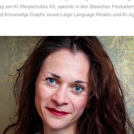
 von KI (Responsible AI), speziell in den Bereichen Produktent
utzt Knowledge Graphs sowie Large Language Models und KI-Ag