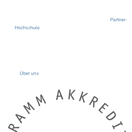
zwischen Präsenz- und virtuellem Studium garantiert
eine optimale Vereinbarkeit von Studium und Beruf
Abschluss von einer Top-University:
Unsere
Partner-
Hochschule
ist immer unter den 10 Besten des
Hochschulrankings in Deutschland
persönliche Betreuung:
wir gehen auf die Bedürfnisse
jedes/jeder einzelnen Studierenden ein
Sie möchten mehr über die IBS-Akademie erfahren? In der
Rubrik „
Über uns
“ finden Sie alle Details!