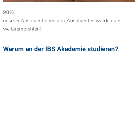
98%
unserer Absolventinnen und Absolventen würden uns
weiterempfehlen!
Warum an der IBS Akademie studieren?
Der Masterstudiengang “International Business
Management” ist akkreditiert und der Abschluss daher
international anerkannt.
Ihre Top 5 Vorteile von einem Masterstudium an der IBS-
Akademie:
beste Work-Life-Study Balance
100 % Praxisbezug
durch unsere Top-Dozierende
Flexibilität
statt starren Terminen: eine Mischung