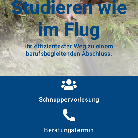
Studieren wie
im Flug
Ihr effizientester Weg zu einem
berufsbegleitenden Abschluss.
Schnupper­vorlesung
Beratungstermin