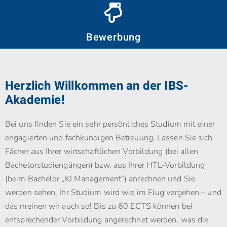
Bewerbung
Herzlich Willkommen an der IBS-
Akademie!
Bei uns finden Sie ein sehr persönliches Studium mit einer
engagierten und fachkundigen Betreuung. Lassen Sie sich
Fächer aus Ihrer wirtschaftlichen Vorbildung (bei allen
Bachelorstudiengängen) bzw. aus Ihrer HTL-Vorbildung
(beim Bachelor „KI Management“) anrechnen und Sie
werden sehen, Ihr Studium wird wie im Flug vergehen – und
das meinen wir auch so! Bis zu 60 ECTS können bei
entsprechender Vorbildung angerechnet werden, was die