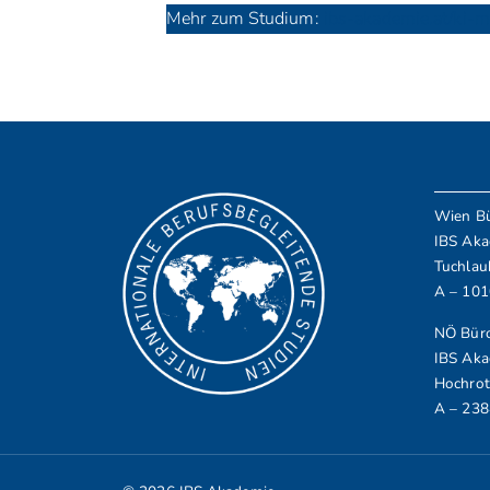
Mehr zum Studium:
ibs-akademie.at/ki-
Wien B
IBS Aka
Tuchlau
A – 10
NÖ Büro
IBS Aka
Hochrot
A – 238