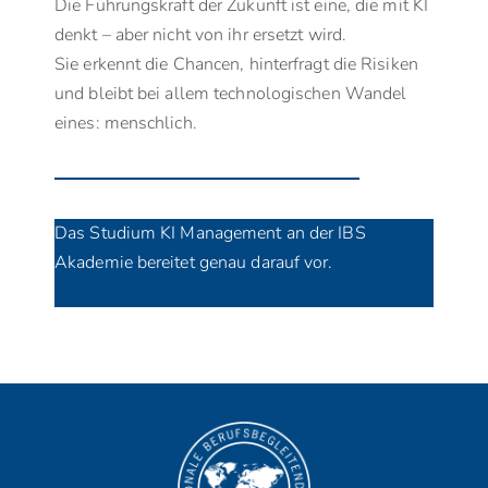
Die Führungskraft der Zukunft ist eine, die mit KI
denkt – aber nicht von ihr ersetzt wird.
Sie erkennt die Chancen, hinterfragt die Risiken
und bleibt bei allem technologischen Wandel
eines: menschlich.
Das Studium KI Management an der IBS
Akademie bereitet genau darauf vor.
Mehr dazu
erfahren.