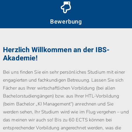
Bewerbung
Herzlich Willkommen an der IBS-
Akademie!
Bei uns finden Sie ein sehr persönliches Studium mit einer
engagierten und fachkundigen Betreuung. Lassen Sie sich
Fächer aus Ihrer wirtschaftlichen Vorbildung (bei allen
Bachelorstudiengängen) bzw. aus Ihrer HTL-Vorbildung
(beim Bachelor „KI Management“) anrechnen und Sie
werden sehen, Ihr Studium wird wie im Flug vergehen – und
das meinen wir auch so! Bis zu 60 ECTS können bei
entsprechender Vorbildung angerechnet werden, was die