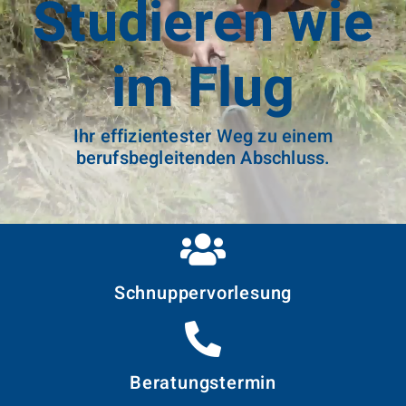
Studieren wie
im Flug
Ihr effizientester Weg zu einem
berufsbegleitenden Abschluss.
Schnupper­vorlesung
Beratungstermin