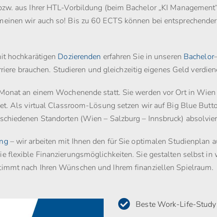
bzw. aus Ihrer HTL-Vorbildung (beim Bachelor „KI Management“
meinen wir auch so! Bis zu 60 ECTS können bei entsprechender
mit hochkarätigen
Dozierenden
erfahren Sie in unseren
Bachelor
arriere brauchen. Studieren und gleichzeitig eigenes Geld verdi
 Monat an einem Wochenende statt. Sie werden vor Ort in Wien (
net. Als virtual Classroom-Lösung setzen wir auf Big Blue Butt
schiedenen Standorten (Wien – Salzburg – Innsbruck) absolvier
ung
– wir arbeiten mit Ihnen den für Sie optimalen Studienplan a
 flexible Finanzierungsmöglichkeiten. Sie gestalten selbst in 
timmt nach Ihren Wünschen und Ihrem finanziellen Spielraum.
Beste Work-Life-Study