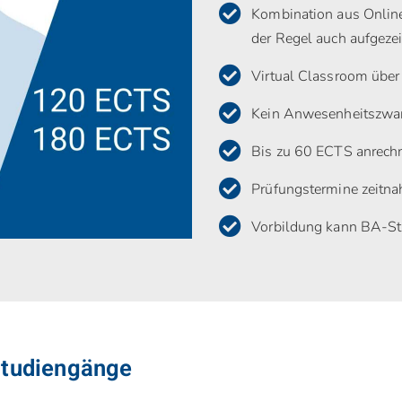
Kombination aus Online
der Regel auch aufgeze
Virtual Classroom über
Kein Anwesenheitszwan
Bis zu 60 ECTS anrech
Prüfungstermine zeitna
Vorbildung kann BA-Stu
Studiengänge