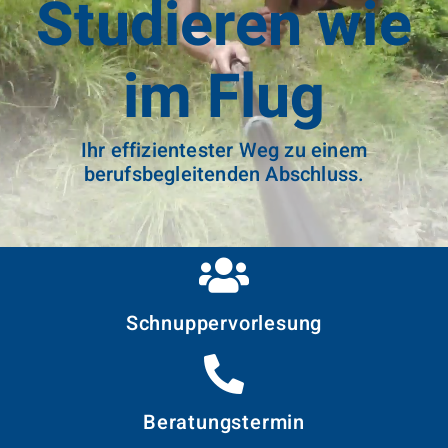
Studieren wie
im Flug
Ihr effizientester Weg zu einem
berufsbegleitenden Abschluss.
Schnupper­vorlesung
Beratungstermin