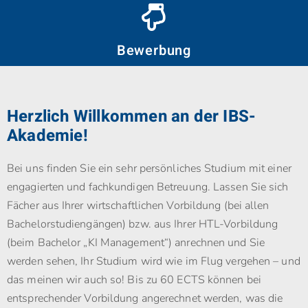
Bewerbung
Herzlich Willkommen an der IBS-
Akademie!
Bei uns finden Sie ein sehr persönliches Studium mit einer
engagierten und fachkundigen Betreuung. Lassen Sie sich
Fächer aus Ihrer wirtschaftlichen Vorbildung (bei allen
Bachelorstudiengängen) bzw. aus Ihrer HTL-Vorbildung
(beim Bachelor „KI Management“) anrechnen und Sie
werden sehen, Ihr Studium wird wie im Flug vergehen – und
das meinen wir auch so! Bis zu 60 ECTS können bei
entsprechender Vorbildung angerechnet werden, was die