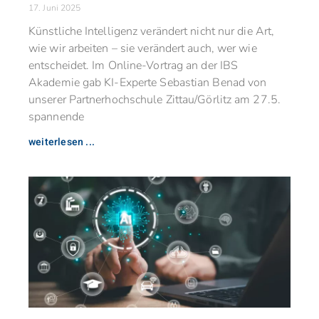
17. Juni 2025
Künstliche Intelligenz verändert nicht nur die Art,
wie wir arbeiten – sie verändert auch, wer wie
entscheidet. Im Online-Vortrag an der IBS
Akademie gab KI-Experte Sebastian Benad von
unserer Partnerhochschule Zittau/Görlitz am 27.5.
spannende
weiterlesen ...